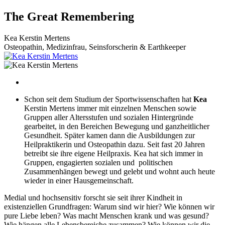
Zum
The Great Remembering
Inhalt
wechseln
Kea Kerstin Mertens
Osteopathin, Medizinfrau, Seinsforscherin & Earthkeeper
Schon seit dem Studium der Sportwissenschaften hat
Kea
Kerstin Mertens immer mit einzelnen Menschen sowie
Gruppen aller Altersstufen und sozialen Hintergründe
gearbeitet, in den Bereichen Bewegung und ganzheitlicher
Gesundheit. Später kamen dann die Ausbildungen zur
Heilpraktikerin und Osteopathin dazu. Seit fast 20 Jahren
betreibt sie ihre eigene Heilpraxis. Kea hat sich immer in
Gruppen, engagierten sozialen und politischen
Zusammenhängen bewegt und gelebt und wohnt auch heute
wieder in einer Hausgemeinschaft.
Medial und hochsensitiv forscht sie seit ihrer Kindheit in
existenziellen Grundfragen: Warum sind wir hier? Wie können wir
pure Liebe leben? Was macht Menschen krank und was gesund?
Wie hängen alle Lebensbereiche zusammen? Wie können wir die