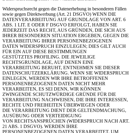
Widerspruchsrecht gegen die Datenerhebung in besonderen Fällen
sowie gegen
Direktwerbung (Art. 21 DSGVO)
WENN DIE
DATENVERARBEITUNG AUF GRUNDLAGE VON ART. 6
ABS. 1 LIT. E ODER F DSGVO
ERFOLGT, HABEN SIE
JEDERZEIT DAS RECHT, AUS GRÜNDEN, DIE SICH AUS
IHRER BESONDEREN
SITUATION ERGEBEN, GEGEN DIE
VERARBEITUNG IHRER PERSONENBEZOGENEN
DATEN
WIDERSPRUCH EINZULEGEN; DIES GILT AUCH
FÜR EIN AUF DIESE BESTIMMUNGEN
GESTÜTZTES
PROFILING. DIE JEWEILIGE
RECHTSGRUNDLAGE, AUF DENEN EINE
VERARBEITUNG BERUHT,
ENTNEHMEN SIE DIESER
DATENSCHUTZERKLÄRUNG. WENN SIE WIDERSPRUCH
EINLEGEN,
WERDEN WIR IHRE BETROFFENEN
PERSONENBEZOGENEN DATEN NICHT MEHR
VERARBEITEN, ES
SEI DENN, WIR KÖNNEN
ZWINGENDE SCHUTZWÜRDIGE GRÜNDE FÜR DIE
VERARBEITUNG
NACHWEISEN, DIE IHRE INTERESSEN,
RECHTE UND FREIHEITEN ÜBERWIEGEN ODER
DIE
VERARBEITUNG DIENT DER GELTENDMACHUNG,
AUSÜBUNG ODER VERTEIDIGUNG
VON
RECHTSANSPRÜCHEN (WIDERSPRUCH NACH ART.
21 ABS. 1 DSGVO).
WERDEN IHRE
PERSONENBEZOGENEN DATEN VERARBEITET, UM