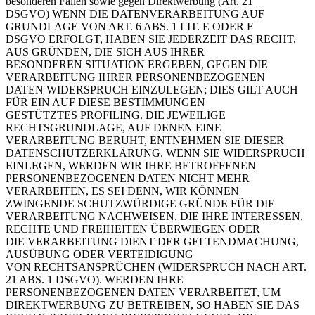
besonderen Fällen sowie gegen
Direktwerbung (Art. 21
DSGVO)
WENN DIE DATENVERARBEITUNG AUF
GRUNDLAGE VON ART. 6 ABS. 1 LIT. E ODER F
DSGVO
ERFOLGT, HABEN SIE JEDERZEIT DAS RECHT,
AUS GRÜNDEN, DIE SICH AUS IHRER
BESONDEREN
SITUATION ERGEBEN, GEGEN DIE
VERARBEITUNG IHRER PERSONENBEZOGENEN
DATEN
WIDERSPRUCH EINZULEGEN; DIES GILT AUCH
FÜR EIN AUF DIESE BESTIMMUNGEN
GESTÜTZTES
PROFILING. DIE JEWEILIGE
RECHTSGRUNDLAGE, AUF DENEN EINE
VERARBEITUNG BERUHT,
ENTNEHMEN SIE DIESER
DATENSCHUTZERKLÄRUNG. WENN SIE WIDERSPRUCH
EINLEGEN,
WERDEN WIR IHRE BETROFFENEN
PERSONENBEZOGENEN DATEN NICHT MEHR
VERARBEITEN, ES
SEI DENN, WIR KÖNNEN
ZWINGENDE SCHUTZWÜRDIGE GRÜNDE FÜR DIE
VERARBEITUNG
NACHWEISEN, DIE IHRE INTERESSEN,
RECHTE UND FREIHEITEN ÜBERWIEGEN ODER
DIE
VERARBEITUNG DIENT DER GELTENDMACHUNG,
AUSÜBUNG ODER VERTEIDIGUNG
VON
RECHTSANSPRÜCHEN (WIDERSPRUCH NACH ART.
21 ABS. 1 DSGVO).
WERDEN IHRE
PERSONENBEZOGENEN DATEN VERARBEITET, UM
DIREKTWERBUNG ZU BETREIBEN,
SO HABEN SIE DAS