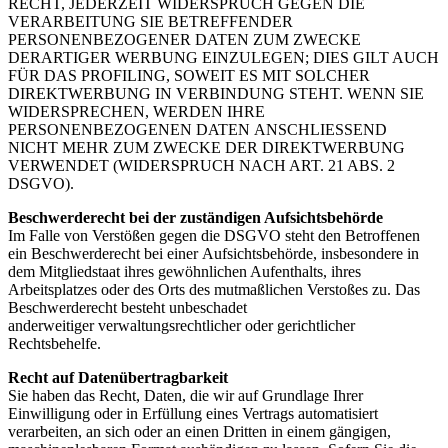
RECHT, JEDERZEIT WIDERSPRUCH GEGEN DIE
VERARBEITUNG SIE
BETREFFENDER
PERSONENBEZOGENER DATEN ZUM ZWECKE
DERARTIGER WERBUNG
EINZULEGEN; DIES GILT AUCH
FÜR DAS PROFILING, SOWEIT ES MIT SOLCHER
DIREKTWERBUNG IN
VERBINDUNG STEHT. WENN SIE
WIDERSPRECHEN, WERDEN IHRE
PERSONENBEZOGENEN DATEN
ANSCHLIESSEND
NICHT MEHR ZUM ZWECKE DER DIREKTWERBUNG
VERWENDET (WIDERSPRUCH
NACH ART. 21 ABS. 2
DSGVO).
Beschwerderecht bei der zuständigen Aufsichtsbehörde
Im Falle von Verstößen gegen die DSGVO steht den Betroffenen
ein Beschwerderecht bei einer
Aufsichtsbehörde, insbesondere in
dem Mitgliedstaat ihres gewöhnlichen Aufenthalts, ihres
Arbeitsplatzes
oder des Orts des mutmaßlichen Verstoßes zu. Das
Beschwerderecht besteht unbeschadet
anderweitiger
verwaltungsrechtlicher oder gerichtlicher
Rechtsbehelfe.
Recht auf Datenübertragbarkeit
Sie haben das Recht, Daten, die wir auf Grundlage Ihrer
Einwilligung oder in Erfüllung eines Vertrags
automatisiert
verarbeiten, an sich oder an einen Dritten in einem gängigen,