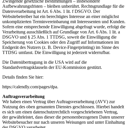
Zwingende gesetzliche
Bestimmungen – insbesondere
Aufbewahrungsfristen – bleiben unberührt.
Rechtsgrundlage für die
Datenverarbeitung ist Art. 6 Abs. 1 lit. f DSGVO. Der
Websitebetreiber hat ein
berechtigtes Interesse an einer möglichst
unkomplizierten Terminvereinbarung mit Interessenten und
Kunden.
Sofern eine entsprechende Einwilligung abgefragt wurde, erfolgt die
Verarbeitung ausschließlich
auf Grundlage von Art. 6 Abs. 1 lit. a
DSGVO und § 25 Abs. 1 TTDSG, soweit die Einwilligung die
Speicherung
von Cookies oder den Zugriff auf Informationen im
Endgerät des Nutzers (z. B. Device-Fingerprinting) im
Sinne des
TTDSG umfasst. Die Einwilligung ist jederzeit widerrufbar.
Die Datenübertragung in die USA wird auf die
Standardvertragsklauseln der EU-Kommission gestützt.
Details finden Sie hier:
https://calendly.com/pages/dpa.
Auftragsverarbeitung
Wir haben einen Vertrag über Auftragsverarbeitung (AVV) zur
Nutzung des oben genannten Dienstes
geschlossen. Hierbei handelt
es sich um einen datenschutzrechtlich vorgeschriebenen Vertrag,
der
gewährleistet, dass dieser die personenbezogenen Daten unserer
Websitebesucher nur nach unseren
Weisungen und unter Einhaltung
der DSGVO verarbeitet.