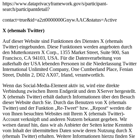
https://www.dataprivacyframework.gov/s/participant-
search/participantdetail?
contact=true&id=a2zt0000000GnywAAC&status=Active
X (ehemals Twitter)
Auf dieser Website sind Funktionen des Dienstes X (ehemals
Twitter) eingebunden. Diese Funktionen
werden angeboten durch
den Mutterkonzern X Corp., 1355 Market Street, Suite 900, San
Francisco, CA
94103, USA. Für die Datenverarbeitung von
außerhalb der USA lebenden Personen ist die Niederlassung
Twitter
International Unlimited Company, One Cumberland Place, Fenian
Street, Dublin 2, D02 AX07,
Irland, verantwortlich.
Wenn das Social-Media-Element aktiv ist, wird eine direkte
Verbindung zwischen Ihrem Endgerät und dem XServer
hergestellt.
X (ehemals Twitter) erhält dadurch Informationen über den Besuch
dieser Website durch
Sie. Durch das Benutzen von X (ehemals
Twitter) und der Funktion „Re-Tweet“ bzw. „Repost“ werden die
von
Ihnen besuchten Websites mit Ihrem X (ehemals Twitter)-
Account verknüpft und anderen Nutzern bekannt
gegeben. Wir
weisen darauf hin, dass wir als Anbieter der Seiten keine Kenntnis
vom Inhalt der
übermittelten Daten sowie deren Nutzung durch X
(ehemals Twitter) erhalten. Weitere Informationen
hierzu finden Sie