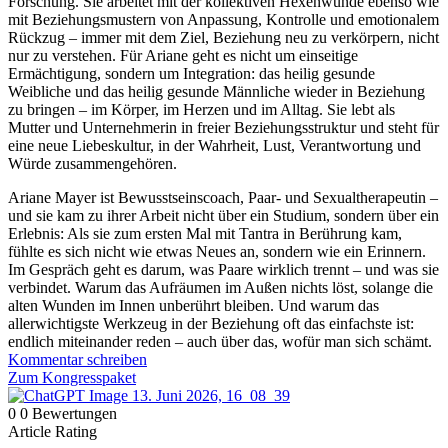
Forschung. Sie arbeitet mit der kollektiven Hexenwunde ebenso wie
mit Beziehungsmustern von Anpassung, Kontrolle und emotionalem
Rückzug – immer mit dem Ziel, Beziehung neu zu verkörpern, nicht
nur zu verstehen. Für Ariane geht es nicht um einseitige
Ermächtigung, sondern um Integration: das heilig gesunde
Weibliche und das heilig gesunde Männliche wieder in Beziehung
zu bringen – im Körper, im Herzen und im Alltag. Sie lebt als
Mutter und Unternehmerin in freier Beziehungsstruktur und steht für
eine neue Liebeskultur, in der Wahrheit, Lust, Verantwortung und
Würde zusammengehören.
Ariane Mayer ist Bewusstseinscoach, Paar- und Sexualtherapeutin –
und sie kam zu ihrer Arbeit nicht über ein Studium, sondern über ein
Erlebnis: Als sie zum ersten Mal mit Tantra in Berührung kam,
fühlte es sich nicht wie etwas Neues an, sondern wie ein Erinnern.
Im Gespräch geht es darum, was Paare wirklich trennt – und was sie
verbindet. Warum das Aufräumen im Außen nichts löst, solange die
alten Wunden im Innen unberührt bleiben. Und warum das
allerwichtigste Werkzeug in der Beziehung oft das einfachste ist:
endlich miteinander reden – auch über das, wofür man sich schämt.
Kommentar schreiben
Zum Kongresspaket
0
0
Bewertungen
Article Rating