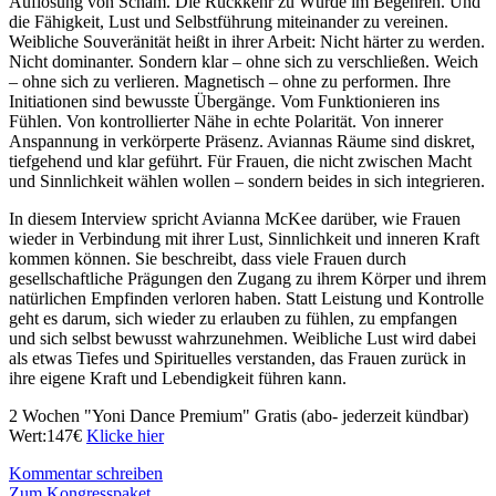
Auflösung von Scham. Die Rückkehr zu Würde im Begehren. Und
die Fähigkeit, Lust und Selbstführung miteinander zu vereinen.
Weibliche Souveränität heißt in ihrer Arbeit: Nicht härter zu werden.
Nicht dominanter. Sondern klar – ohne sich zu verschließen. Weich
– ohne sich zu verlieren. Magnetisch – ohne zu performen. Ihre
Initiationen sind bewusste Übergänge. Vom Funktionieren ins
Fühlen. Von kontrollierter Nähe in echte Polarität. Von innerer
Anspannung in verkörperte Präsenz. Aviannas Räume sind diskret,
tiefgehend und klar geführt. Für Frauen, die nicht zwischen Macht
und Sinnlichkeit wählen wollen – sondern beides in sich integrieren.
In diesem Interview spricht Avianna McKee darüber, wie Frauen
wieder in Verbindung mit ihrer Lust, Sinnlichkeit und inneren Kraft
kommen können. Sie beschreibt, dass viele Frauen durch
gesellschaftliche Prägungen den Zugang zu ihrem Körper und ihrem
natürlichen Empfinden verloren haben. Statt Leistung und Kontrolle
geht es darum, sich wieder zu erlauben zu fühlen, zu empfangen
und sich selbst bewusst wahrzunehmen. Weibliche Lust wird dabei
als etwas Tiefes und Spirituelles verstanden, das Frauen zurück in
ihre eigene Kraft und Lebendigkeit führen kann.
2 Wochen "Yoni Dance Premium" Gratis (abo- jederzeit kündbar)
Wert:147€
Klicke hier
Kommentar schreiben
Zum Kongresspaket