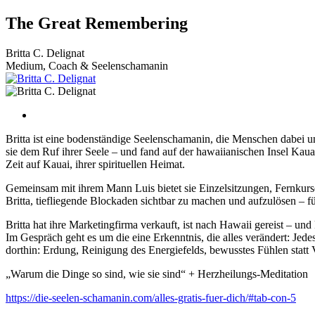
Zum
The Great Remembering
Inhalt
wechseln
Britta C. Delignat
Medium, Coach & Seelenschamanin
Britta ist eine bodenständige Seelenschamanin, die Menschen dabei unt
sie dem Ruf ihrer Seele – und fand auf der hawaiianischen Insel Kauai
Zeit auf Kauai, ihrer spirituellen Heimat.
Gemeinsam mit ihrem Mann Luis bietet sie Einzelsitzungen, Fernkurse,
Britta, tiefliegende Blockaden sichtbar zu machen und aufzulösen – für
Britta hat ihre Marketingfirma verkauft, ist nach Hawaii gereist – un
Im Gespräch geht es um die eine Erkenntnis, die alles verändert: Jed
dorthin: Erdung, Reinigung des Energiefelds, bewusstes Fühlen statt 
„Warum die Dinge so sind, wie sie sind“ + Herzheilungs-Meditation
https://die-seelen-schamanin.com/alles-gratis-fuer-dich/#tab-con-5