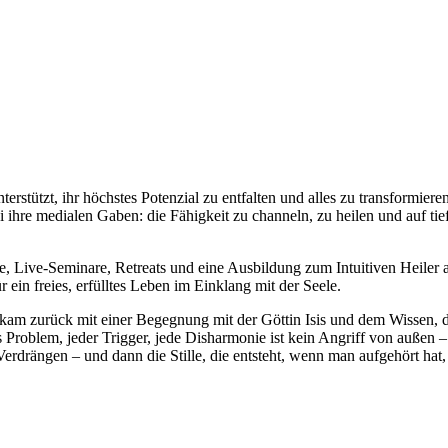
erstützt, ihr höchstes Potenzial zu entfalten und alles zu transformie
 ihre medialen Gaben: die Fähigkeit zu channeln, zu heilen und auf tief
 Live-Seminare, Retreats und eine Ausbildung zum Intuitiven Heiler an.
 ein freies, erfülltes Leben im Einklang mit der Seele.
d kam zurück mit einer Begegnung mit der Göttin Isis und dem Wissen, da
es Problem, jeder Trigger, jede Disharmonie ist kein Angriff von auße
Verdrängen – und dann die Stille, die entsteht, wenn man aufgehört hat,