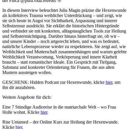
der Finca @pura.vida.retreats 🌞
In diesem Interview beleuchtet Julia Magin präzise die Hexenwunde
als kollektives Trauma weiblicher Unterdrückung – und zeigt, wie
sie sich heute in Angst vor Sichtbarkeit, Anpassung und innerer
Selbstzensur ausdrückt. Sie erklärt die historischen Hintergründe
und verbindet sie mit konkreten, alltagstauglichen Tools zur Heilung
und Selbstermächtigung. Darüber hinaus hinterfragt sie, ob wir –
und unsere Kinder – noch artgerecht leben, und was es bedeutet,
natürliche Lebensprozesse wieder zu respektieren. Sie zeigt auf, wie
Weiblichkeit und Mutterschaft zusammenhängen und warum gelebte
Weiblichkeit Verantwortung, Verkörperung und innere Klarheit
braucht – statt romantischer Ideale. Ein Gespräch mit Tiefgang,
Substanz und konkreter Orientierung für Frauen, die aus alten
Mustern aussteigen wollen.
GESCHENK: Hidden Podcast zur Hexenwunde, klicke
hier
, um
ihn dir anzuhören.
Weitere Angebote für dich:
Eine 7 Stündige Audioreise in die matriarchale Welt – wo Frau
Holle wohnt. Klicke
hier
.
Rise Untamed – der Online Kurs zur Heilung der Hexenwunde.
Klicke
hier
.